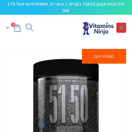
5% הנחה קופון TAKE5 בקניית 2 מוצרים. משלוח חינם מעל 279
שח!
0
משלוח חינם