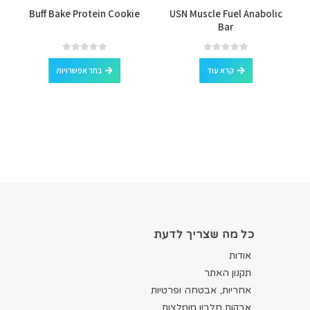
op
Buff Bake Protein Cookie
USN Muscle Fuel Anabolic
Bar
למוצר זה יש מספר סוגים. ניתן לבחור את האפשרויות בעמוד המוצר
out of 5
0
out of 5
0
קרא עוד
בחר אפשרויות
כל מה שצריך לדעת
אודות
תקנון האתר
אחריות, אבטחה ופרטיות
אבקות חלבון מומלצות