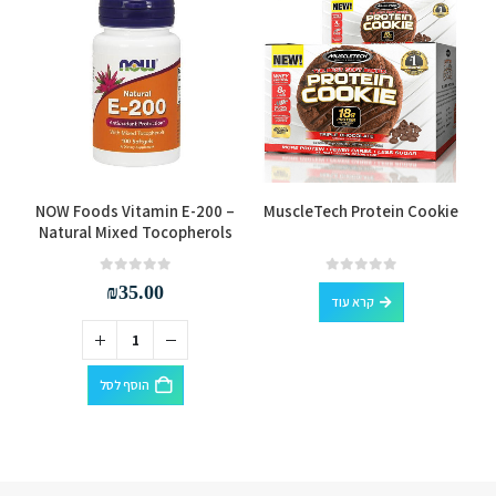
NOW Foods Vitamin E-200 –
MuscleTech Protein Cookie
Natural Mixed Tocopherols
out of 5
0
out of 5
0
₪
35.00
קרא עוד
הוסף לסל