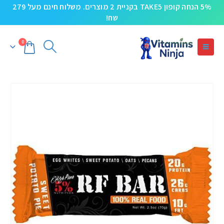
5% הנחה קופון TAKE5 בקניית 2 מוצרים. משלוח חינם מעל 279
שח!
0