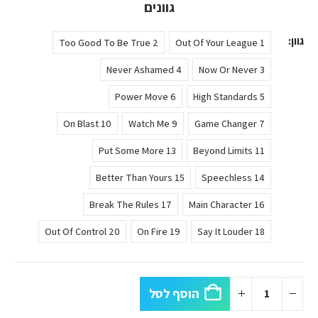
גוונים
גוון
2 Too Good To Be True
1 Out Of Your League
4 Never Ashamed
3 Now Or Never
6 Power Move
5 High Standards
10 On Blast
9 Watch Me
7 Game Changer
13 Put Some More
11 Beyond Limits
15 Better Than Yours
14 Speechless
17 Break The Rules
16 Main Character
20 Out Of Control
19 On Fire
18 Say It Louder
הוסף לסל