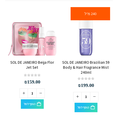
240 מ"ל
SOL DE JANEIRO Beija Flor
SOL DE JANEIRO Brazilian 59
Jet Set
Body & Hair Fragrance Mist
240ml
out of 5
0
₪
159.00
out of 5
0
₪
199.00
הוסף לסל
הוסף לסל