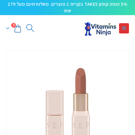
5% הנחה קופון TAKE5 בקניית 2 מוצרים. משלוח חינם מעל 279
שח!
0