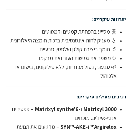
יתרונות עיקריים:
🧬 מסייע בהפחתת קמטים וקמטוטים
💧 מעניק לחות אינטנסיבית בזכות חומצה היאלורונית
🔬 תומך ביצירת קולגן ואלסטין טבעיים
✨ משפר את גמישות העור ואת מרקמו
🌱 טבעוני, נטול אכזריות, ללא סיליקונים, בישום או
אלכוהול
רכיבים פעילים עיקריים:
Matrixyl 3000 ו-Matrixyl synthe'6
– פפטידים
אנטי-אייג'ינג מוכחים
Argirelox™ ו-SYN™-AKE
– מרגיעים את תנועת