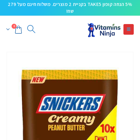
5% הנחה קופון TAKE5 בקניית 2 מוצרים. משלוח חינם מעל 279
שח!
0