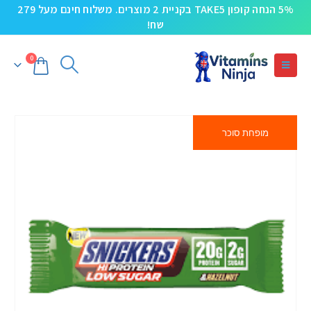
5% הנחה קופון TAKE5 בקניית 2 מוצרים. משלוח חינם מעל 279
שח!
0
מופחת סוכר