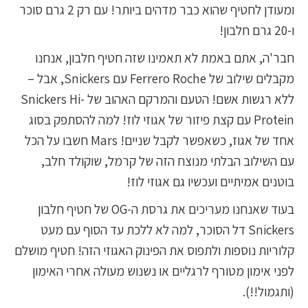
ומעודן לחטיף שהוא כבר מדהים ביותר! עם רק 2 גרם סוכר
ו-20 גרם חלבון!
חבר'ה, אתם באמת לא תאמינו שזה חטיף חלבון, אנחנו
מקבלים שילוב של Ferrero Roche עם Snickers, אבל –
ללא רגשות אשם! הטעם והמרקם האהוב של Snickers Hi-
Protein עם קצת פיזור של אגוזי לוז! למה להסתפק בסוג
אחד של אגוז, כשאפשר לקבל שניים! Mars חשבו על הכל
עם השילוב הבלתי מנוצח הזה של קרמל, שוקולד חלב,
בוטנים אמיתיים ועכשיו גם אגוזי לוז!
בעוד שאנחנו מעריכים את גרסת ה-OG של חטיף חלבון
Snickers דל הסוכר, למה לא ללכת עד הסוף עם מעט
קלוריות נוספות ולתפוס את הפינוק האגוזי הזה! חטיף מושלם
לפני אימון מטורף לרגליים או נשנוש מעולה אחרי האימון
(ותגמול!!).