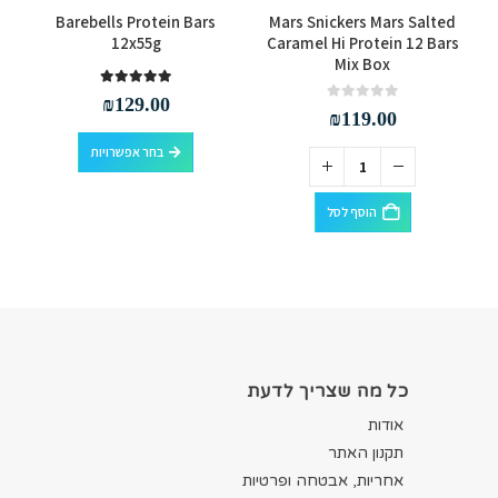
Barebells Protein Bars
Mars Snickers Mars Salted
s
12x55g
Caramel Hi Protein 12 Bars
Mix Box
out of 5
5.00
₪
129.00
out of 5
0
₪
119.00
למוצר זה יש מספר סוגים. ניתן לבחור את האפשרויות בעמוד המוצר
בחר אפשרויות
הוסף לסל
כל מה שצריך לדעת
אודות
תקנון האתר
אחריות, אבטחה ופרטיות