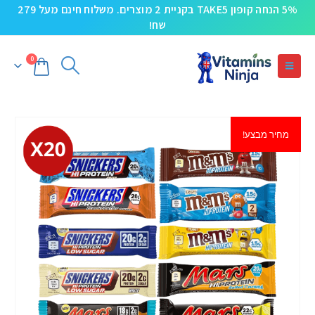
5% הנחה קופון TAKE5 בקניית 2 מוצרים. משלוח חינם מעל 279
שח!
0
מחיר מבצע!