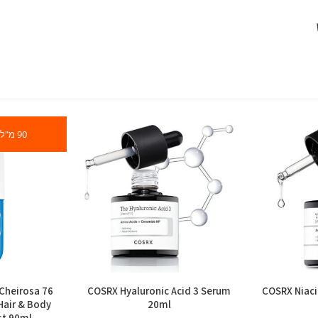
90 מ"ל
Cheirosa 76
COSRX Hyaluronic Acid 3 Serum
COSRX Niac
Hair & Body
20ml
st 90ml