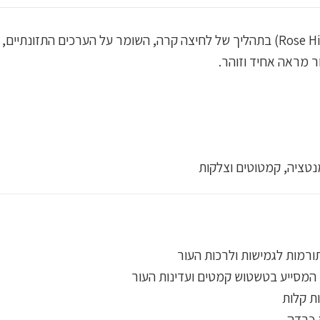
שמן טבעי, אורגני ו-100% טהור, המופק מזרעי ורד (Rose Hip) בתהליך של לחיצה קרה, השומ
ר מראה אחיד וזוהר.
נטציה, קמטוטים וצלקות
ת קלות
 כבדה