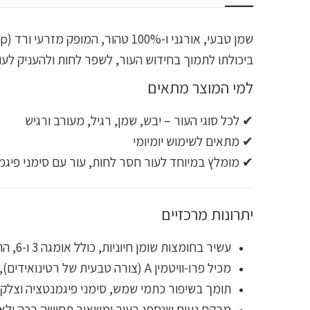
ביכולתו לתמוך בחידוש העור, לשפר לחות ולהעניק לעו
למי המוצר מתאים
✔ לכל סוגי העור – יבש, שמן, רגיל, מעורב ורגיש
✔ מתאים לשימוש יומיומי
✔ מומלץ במיוחד לעור חסר לחות, עור עם סימני פיגמ
יתרונות מרכזיים
עשיר בחומצות שומן חיוניות, כולל אומגה 3 ו-6, התורמות לגמישות ולרכות העור
מכיל פרו-וויטמין A (צורה טבעית של רטינואידים), המסייע בטשטוש קמטים ועדינות העור
תומך בשיפור כתמי שמש, סימני פיגמנטציה וצלקו
מרקם נעים שנספג בעור ומשאיר תחושה רכה ולא