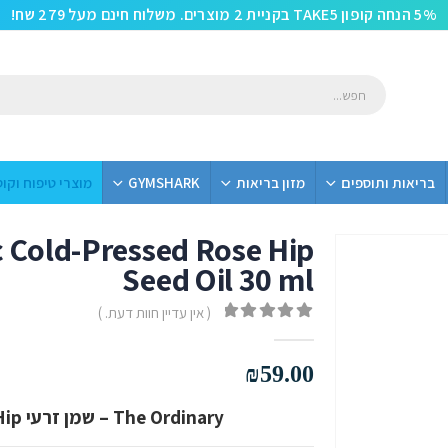
5% הנחה קופון TAKE5 בקניית 2 מוצרים. משלוח חינם מעל 279 שח!
בריאות ותוספים
מזון בריאות
GYMSHARK
מוצרי טיפוח וקו
 Cold-Pressed Rose Hip
Seed Oil 30 ml
( אין עדיין חוות דעת. )
out of 5
0
₪
59.00
The Ordinary – שמן זרעי Rose-Hip אורגני בכבישה קרה (100%)