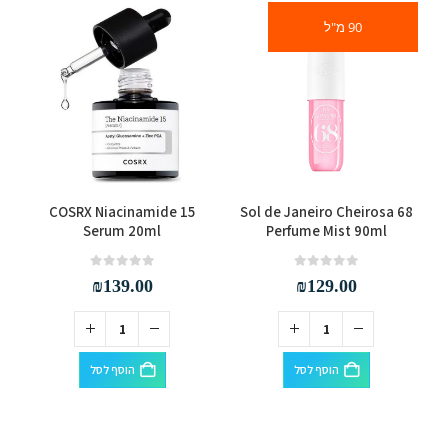
90 מ"ל
g
COSRX Niacinamide 15
Sol de Janeiro Cheirosa 68
Serum 20ml
Perfume Mist 90ml
out of 5
0
out of 5
0
₪
139.00
₪
129.00
הוסף לסל
הוסף לסל