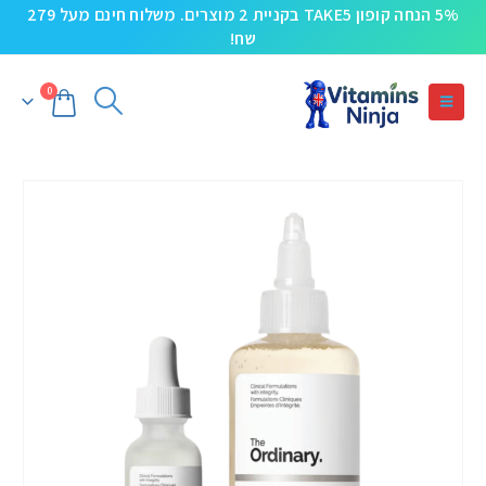
5% הנחה קופון TAKE5 בקניית 2 מוצרים. משלוח חינם מעל 279
שח!
0