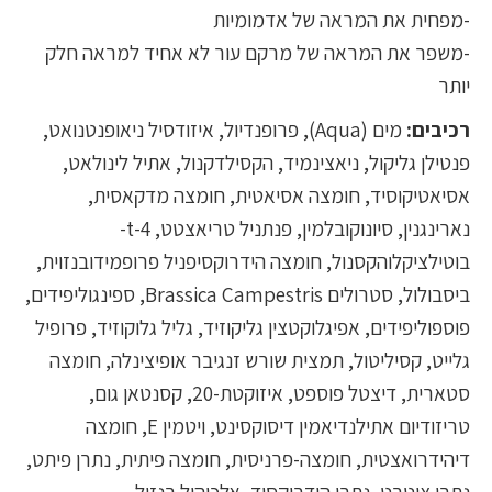
-מפחית את המראה של אדמומיות
-משפר את המראה של מרקם עור לא אחיד למראה חלק
יותר
רכיבים:
מים (Aqua), פרופנדיול, איזודסיל ניאופנטנואט,
פנטילן גליקול, ניאצינמיד, הקסילדקנול, אתיל לינולאט,
אסיאטיקוסיד, חומצה אסיאטית, חומצה מדקאסית,
נארינגנין, סיונוקובלמין, פנתניל טריאצטט, 4-t-
בוטילציקלוהקסנול, חומצה הידרוקסיפניל פרופמידובנזוית,
ביסבולול, סטרולים Brassica Campestris, ספינגוליפידים,
פוספוליפידים, אפיגלוקטצין גליקוזיד, גליל גלוקוזיד, פרופיל
גלייט, קסיליטול, תמצית שורש זנגיבר אופיצינלה, חומצה
סטארית, דיצטל פוספט, איזוקטת-20, קסנטאן גום,
טריזודיום אתילנדיאמין דיסוקסינט, ויטמין E, חומצה
דיהידרואצטית, חומצה-פרניסית, חומצה פיתית, נתרן פיתט,