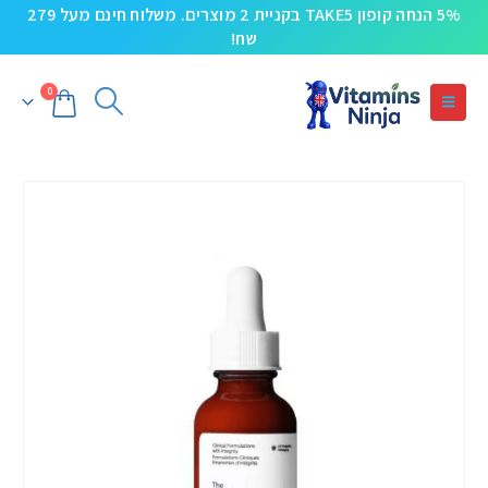
5% הנחה קופון TAKE5 בקניית 2 מוצרים. משלוח חינם מעל 279
שח!
0