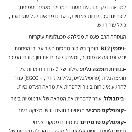
למראה חלק יותר. עם נוסחה המכילה מספר ויטמינים,
ליפידים וטכנולוגיות צמחיות, הסרום מתאים לכל סוגי העור,
כולל עור רגיש.
הנוסחה הרב-פעמית מכילה 8 טכנולוגיות עיקריות:
-ויטמין B12
: תומך בשיפור מחסום העור על ידי הפחתת
יובש ומראה אדמומיות, ומעניק לסרום את גוון הוורוד המוכר.
-נגזרות חומצה גלית
: שילוב של 3 צורות מוארות של
חומצה גלית (פרופיל גלייט, גליל גלוקוזיד, ו- EGCG) עוזר
להרגיע אי נוחות בעור ולהפחית את מראה האדמומיות.
-ביסבולול
: עוזר להפחית את המראה של אדמומיות בעור.
-קומפלקס מרגיע
: מפחית תחושת יובש ומצוקה בעור.
-קומפלקס סרמידים
: סרמידים ממקור צמחי
(ספינגוליפידים ופוספוליפידים) מספקים הובלה מקומית של