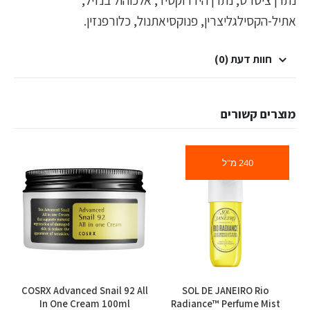
נתרן ציטרט, נתרן הידרוקסיד, אלכוהול בנזיל,
אתיל-הקסילגליצרין, פנוקסיאתנול, כלורפנזין.
חוות דעת (0)
מוצרים קשורים
240 מ"ל
l
COSRX Advanced Snail 92 All
SOL DE JANEIRO Rio
In One Cream 100ml
Radiance™ Perfume Mist