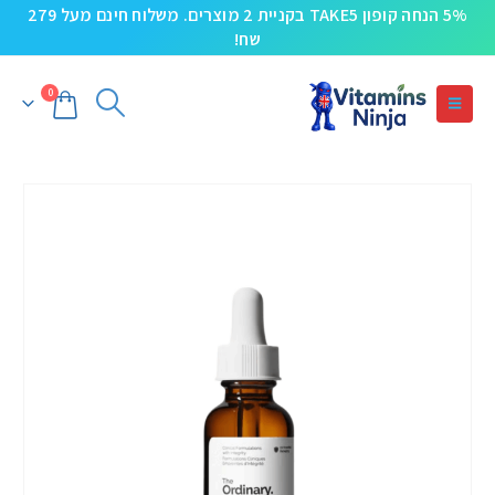
5% הנחה קופון TAKE5 בקניית 2 מוצרים. משלוח חינם מעל 279
שח!
0