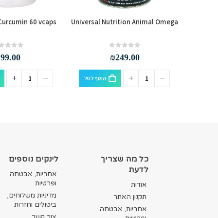
urcumin 60 vcaps
Universal Nutrition Animal Omega
NOW F
out of 5
0
out of 5
0
₪
99.00
₪
249.00
סף לסל
הוסף לסל
כל מה שצריך
לינקים נוספים
לדעת
אחריות, אבטחה
ופרטיות
אודות
מדיניות משלוחים,
תקנון האתר
ביטולים וחזרות
אחריות, אבטחה
צור קשר