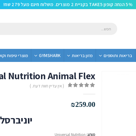
5% הנחה קופון TAKE5 בקניית 2 מוצרים. משלוח חינם מעל 279 שח!
בריאות ותוספים
מזון בריאות
GYMSHARK
מוצרי טיפוח וקו
al Nutrition Animal Flex
( אין עדיין חוות דעת. )
out of 5
0
₪
259.00
יוניברסל
מותג:
Universal Nutrition