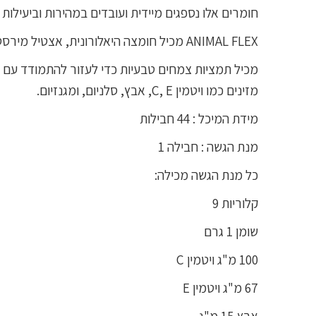
חומרים אלו נספגים מיידית ועובדים במהירות וביעילות 
ANIMAL FLEX מכיל חומצה היאלורונית, אצטיל מירסטולאט ושמן פשתן המשמשים כ"סיכה" מעל המפרקים שלך ומגנים עליהם משחיקה מאימונים קבועים.
מכיל תמציות צמחים טבעיות כדי לעזור להתמודד עם ה
מזינים כמו ויטמין C, E, אבץ, סלניום, ומגנזיום.
מידת המיכל : 44 חבילות
מנת הגשה : חבילה 1
כל מנת הגשה מכילה:
קלוריות 9
שומן 1 גרם
100 מ"ג ויטמין C
67 מ"ג ויטמין E
אבץ 15 מ"ג