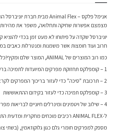
אנימל פלקס – Animal Flex מ
מצמצם אפשרות שחיקה ותחלואה, משפר את מהירות הר
יוניברסל שקדה על פיתוחו לא מעט זמן בכדי להוציא קו
חרוב ועוד חומצות אשר משמנות ומנטרלות כאבים במ
כמו רוב המוצרים של ANIMAL, המוצר שלם ומקיף!כל חבילה של ANIMAL FLEX מורכבת מרכיבי הגנה מרכזיים:
1 – קומפלקס תחזוקת מפרקים המיועדות לתמיכה ברקמות החיבור
2 – תרכובת "סיכה" כדי לעזור בריכוך המפרקים לקראת תרגילי הכוח
3 – קומפלקס תמיכה כדי לעזור בקידום ההתאוששות
4 – שילוב של ויטמינים ומינרלים חיוניים לבריאות מפרקים אופטימלית
ל-ANIMAL FLEX רכיבים מוכחים מחקרית ומדעית התורמים להזנה ושיקום!