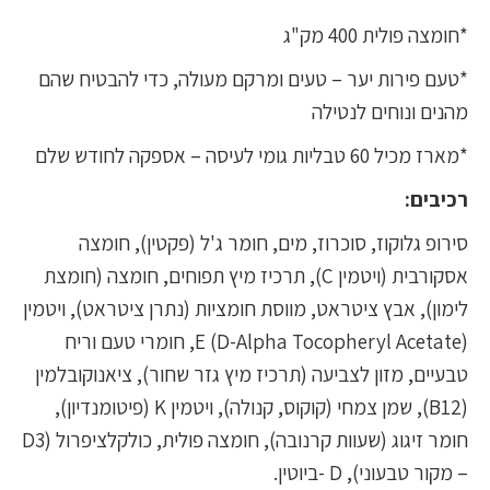
*חומצה פולית 400 מק"ג
*טעם פירות יער – טעים ומרקם מעולה, כדי להבטיח שהם
מהנים ונוחים לנטילה
*מארז מכיל 60 טבליות גומי לעיסה – אספקה לחודש שלם
רכיבים:
סירופ גלוקוז, סוכרוז, מים, חומר ג'ל (פקטין), חומצה
אסקורבית (ויטמין C), תרכיז מיץ תפוחים, חומצה (חומצת
לימון), אבץ ציטראט, מווסת חומציות (נתרן ציטראט), ויטמין
E (D-Alpha Tocopheryl Acetate), חומרי טעם וריח
טבעיים, מזון לצביעה (תרכיז מיץ גזר שחור), ציאנוקובלמין
(B12), שמן צמחי (קוקוס, קנולה), ויטמין K (פיטומנדיון),
חומר זיגוג (שעוות קרנובה), חומצה פולית, כולקלציפרול (D3
– מקור טבעוני), D -ביוטין.