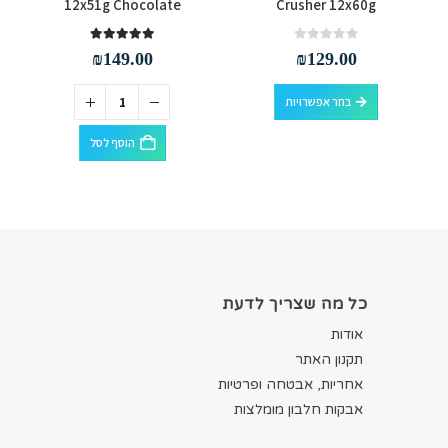
12x51g Chocolate
Crusher 12x60g
out of 5
5.00
out of 5
0
₪
149.00
₪
129.00
למוצר זה יש מספר סוגים. ניתן לבחור את האפשרויות בעמוד המוצר
בחר אפשרויות
הוסף לסל
כל מה שצריך לדעת
אודות
תקנון האתר
אחריות, אבטחה ופרטיות
אבקות חלבון מומלצות