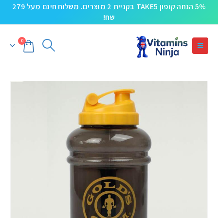
5% הנחה קופון TAKE5 בקניית 2 מוצרים. משלוח חינם מעל 279
שח!
0