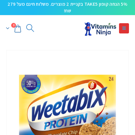
5% הנחה קופון TAKE5 בקניית 2 מוצרים. משלוח חינם מעל 279
שח!
0