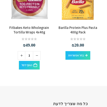
למוצר זה יש מספר סוגים. ניתן לבחור את האפשרויות בעמוד המוצר
m
Fitbakes Keto Wholegrain
Barilla Protein Plus Pasta
Tortilla Wraps 4x40g
400g Pack
out of 5
0
out of 5
0
₪
49.00
₪
20.00
למוצר זה יש מספר סוגים. ניתן לבחור את האפשרויות בעמוד המוצר
בחר אפשרויות
הוסף לסל
כל מה שצריך לדעת