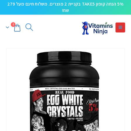
5% הנחה קופון TAKE5 בקניית 2 מוצרים. משלוח חינם מעל 279
שח!
0