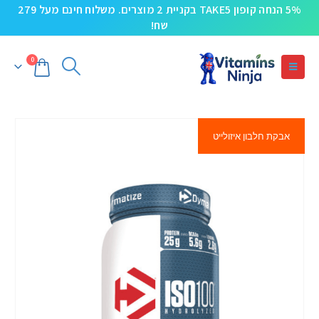
5% הנחה קופון TAKE5 בקניית 2 מוצרים. משלוח חינם מעל 279
שח!
0
אבקת חלבון איזולייט