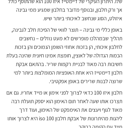
שלו. היתרון העיקרי של דיימטייז איזו 100 הוא שהתוסף כולל
אך ורק חלבון, ובנוסף מדובר בחלבון שמגיע ממי גבינה
איזולט, הסוג שנחשב לאיכותי ביותר שיש.
באופן כללי מי גבינה – תוצר לוואי של הפיכת חלב לגבינה,
תהליך שבמהלכו מופרשים לא מעט נוזלים – נחשבים
לחלבון איכותי, הן בזכות אחוזי השומן הנמוכים והן בזכות
הכמות הגדולה של לאוצין, חומצת אמינו חיונית שהינה בעלת
חשיבות רבה מאוד לבניית רקמות שריר. בהתאם אבקת
חלבון דיימטייז היא אחת האופציות המומלצות ביותר למי
שרוצה לבנות שרירים באופן אפקטיבי.
חלבון איזו 100 כדאי לצרוך לפני אימון או מייד אחריו. גם אם
תצרכו אותו שעה לאחר תום האימון הוא יספק תועלת רבה
מאוד לגוף ויעצים את האימפקט של האימון, ועוד דרך
ליהנות מהיתרונות של אבקת חלבון iso 100 היא לצרוך אותו
מייד עם הקימה בבוקר.