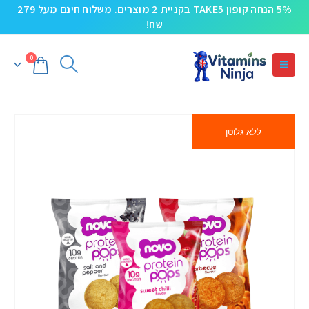
5% הנחה קופון TAKE5 בקניית 2 מוצרים. משלוח חינם מעל 279
שח!
0
ללא גלוטן