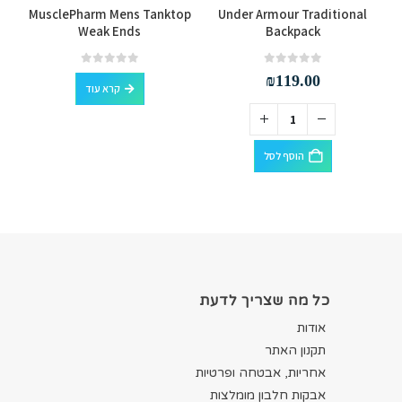
t
MusclePharm Mens Tanktop
Under Armour Traditional
Weak Ends
Backpack
out of 5
0
out of 5
0
₪
119.00
קרא עוד
הוסף לסל
כל מה שצריך לדעת
אודות
תקנון האתר
אחריות, אבטחה ופרטיות
אבקות חלבון מומלצות