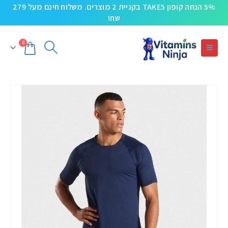
5% הנחה קופון TAKE5 בקניית 2 מוצרים. משלוח חינם מעל 279
שח!
0