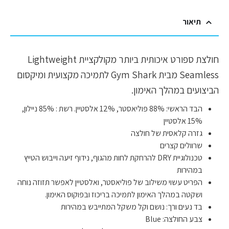
תיאור
חולצת ספורט איכותית ביותר מקולקציית Lightweight
Seamless מבית Gym Shark לתמיכה מקצועית ומיקסום
הביצועים במהלך האימון.
הבד הראשי: 88% פוליאסטר, 12% אלסטיין. רשת : 85% ניילון,
15% אלסטיין
גזרה קלאסית של חולצה
שרוולים קצרים
טכנולוגיית DRY להרחקת לחות מהגוף, נידוף זיעה וייבוש הטייץ
במהירות
הפריט עשוי משילוב של פוליאסטר, ואלסטיין לאפשר תזוזה נוחה
ושקטה במהלך האימון לתמיכה בריכוז ובפוקוס האימון.
בד נעים ורך: נושם וקל משקל המתייבש במהירות
צבע החולצה: Blue