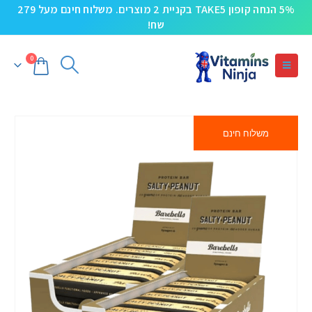
5% הנחה קופון TAKE5 בקניית 2 מוצרים. משלוח חינם מעל 279
שח!
0
משלוח חינם