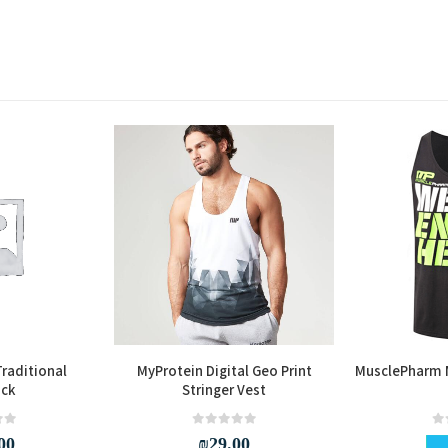
raditional
MyProtein Digital Geo Print
MusclePharm 
ck
Stringer Vest
out of 5
0
out of 5
0
00
₪
29.00