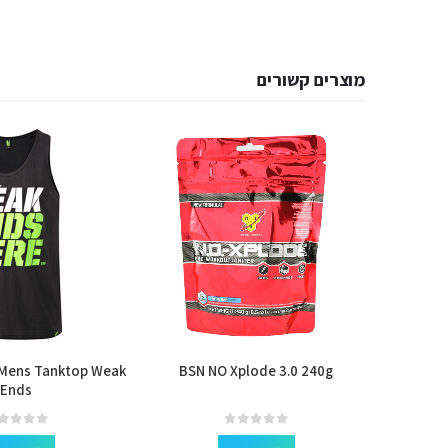
מוצרים קשורים
Mens Tanktop Weak
BSN NO Xplode 3.0 240g
Universa
Ends
out of 5
0
out of 5
0