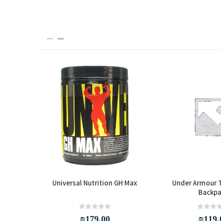
imal Stak
Universal Nutrition GH Max
Under Armour T
Backpa
out of 5
0
₪
179.00
₪
119.