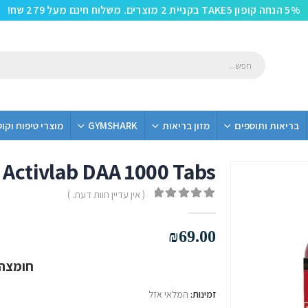
5% הנחה קופון TAKE5 בקניית 2 מוצרים. משלוח חינם מעל 279 שח!
בריאות ותוספים
מזון בריאות
GYMSHARK
מוצרי טיפוח וקו
Activlab DAA 1000 Tabs
( אין עדיין חוות דעת. )
out of 5
0
₪
69.00
חומצה 
זמינות:
המלאי אזל