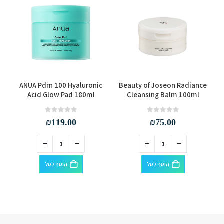
ANUA Pdrn 100 Hyaluronic
Beauty of Joseon Radiance
Acid Glow Pad 180ml
Cleansing Balm 100ml
out of 5
0
out of 5
0
₪
119.00
₪
75.00
הוסף לסל
הוסף לסל