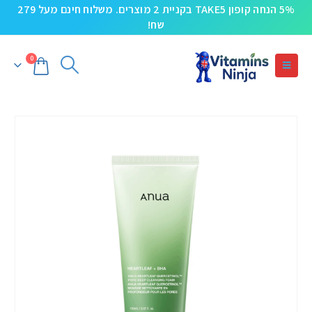
5% הנחה קופון TAKE5 בקניית 2 מוצרים. משלוח חינם מעל 279
שח!
0