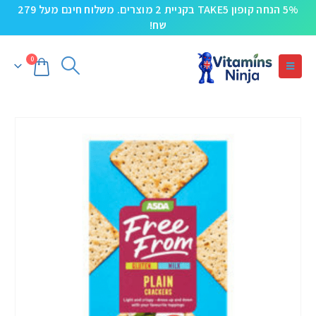
5% הנחה קופון TAKE5 בקניית 2 מוצרים. משלוח חינם מעל 279
שח!
0