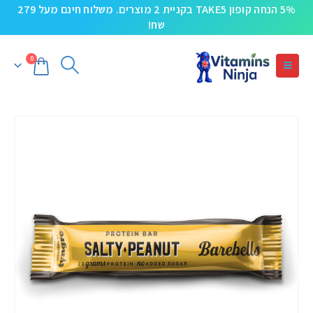
5% הנחה קופון TAKE5 בקניית 2 מוצרים. משלוח חינם מעל 279
שח!
0