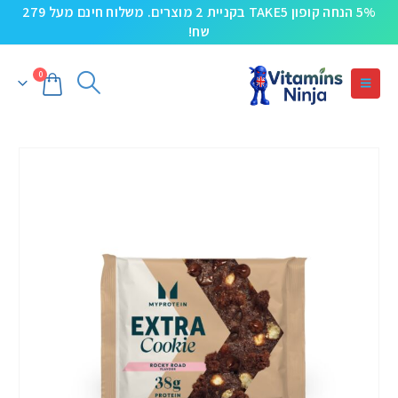
5% הנחה קופון TAKE5 בקניית 2 מוצרים. משלוח חינם מעל 279
שח!
0