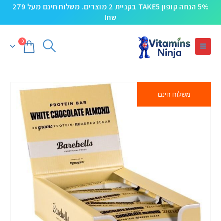
5% הנחה קופון TAKE5 בקניית 2 מוצרים. משלוח חינם מעל 279
שח!
0
משלוח חינם