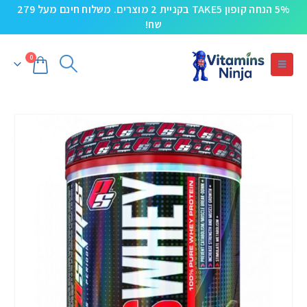
5% הנחה קופון TAKE5 בקניית 2 מוצרים. משלוח חינם מעל 279
שח!
0