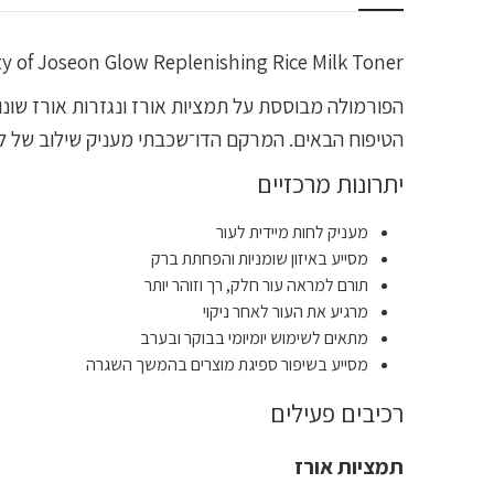
Beauty of Joseon Glow Replenishing Rice Milk Toner הוא טונר במרקם חלבי (Milky Toner) המיועד להענקת לחות, איזון ושיפור מראה העור 
הפורמולה מבוססת על תמציות אורז ונגזרות אורז שונ
הטיפוח הבאים. המרקם הדו־שכבתי מעניק שילוב של לחו
יתרונות מרכזיים
מעניק לחות מיידית לעור
מסייע באיזון שומניות והפחתת ברק
תורם למראה עור חלק, רך וזוהר יותר
מרגיע את העור לאחר ניקוי
מתאים לשימוש יומיומי בבוקר ובערב
מסייע בשיפור ספיגת מוצרים בהמשך השגרה
רכיבים פעילים
תמציות אורז