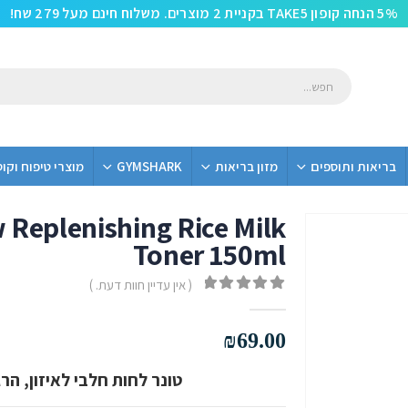
5% הנחה קופון TAKE5 בקניית 2 מוצרים. משלוח חינם מעל 279 שח!
בריאות ותוספים
מזון בריאות
GYMSHARK
מוצרי טיפוח וקו
 Replenishing Rice Milk
Toner 150ml
( אין עדיין חוות דעת. )
out of 5
0
₪
69.00
טונר לחות חלבי לאיזון, הר