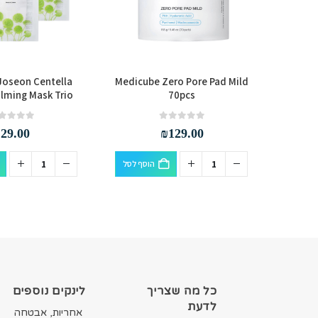
Joseon Centella
Medicube Zero Pore Pad Mild
Beauty o
alming Mask Trio
70pcs
Mugwort
out of 5
0
out of 5
0
₪
29.00
₪
129.00
סף לסל
הוסף לסל
כל מה שצריך
לינקים נוספים
לדעת
אחריות, אבטחה