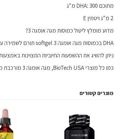
מתוכם DHA: 300 מ"ג
2 מ"ג ויטמין E
מדוע מומלץ ליטול כמוסות מגה אומגה 3?
DHA בכמוסות מגה אומגה 3 softgel תורם לשמירה על ראייה תקינה, כמו גם תפקוד תקין של המוח, בעוד ויטמין E תורם להגנה על התאים מלחץ חמצוני.
ניתן להשיג את ההשפעות החיוביות המצוינות באמצעות צריכה יומ
כמו כל מוצרי BioTech USA, מגה אומגה 3 מורכבת ממרכיבים בטוחים ונבחרים בקפידה.
מוצרים קשורים