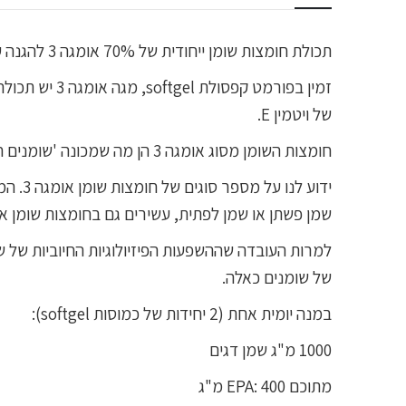
תכולת חומצות שומן ייחודית של 70% אומגה 3 להגנה על מערכת העצבים ומערכת הלב וכלי הדם!
של ויטמין E.
חומצות השומן מסוג אומגה 3 הן מה שמכונה 'שומנים חיוניים', כלומר הגוף שלנו אינו מסוגל לייצר אותן, ולכן עלינו להבטיח את הצריכה הדרושה ממקורות חיצוניים.
ידוע 
שמן פשתן או שמן לפתית, עשירים גם בחומצות שומן אומ
למרות העובדה שההשפעות הפיזיולוגיות החיוביות של ש
של שומנים כאלה.
במנה יומית אחת (2 יחידות של כמוסות softgel):
1000 מ"ג שמן דגים
מתוכם EPA: 400 מ"ג