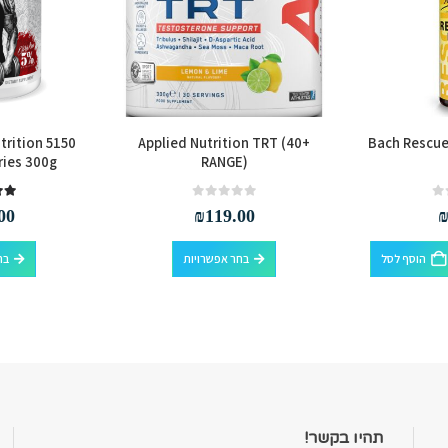
trition 5150
Applied Nutrition TRT (40+
Bach Rescu
ries 300g
RANGE)
.00
out of 5
0
00
₪
119.00
למוצר זה יש מספר סוגים. ניתן לבחור את האפשרויות בעמוד המוצר
הוסף לסל
בחר אפשרויות
בח
תהיו בקשר!