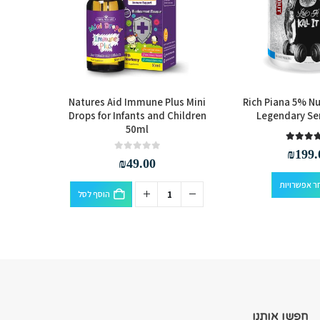
ggie Caps
Natures Aid Immune Plus Mini
Rich Piana 5% Nu
Drops for Infants and Children
Legendary Se
50ml
out of 5
5
₪
199.
out of 5
0
₪
49.00
למוצר זה יש מספר סוגים. ניתן לבחור את האפשרויות בעמוד המוצר
ר אפשרויות
הוסף לסל
חפשו אותנו