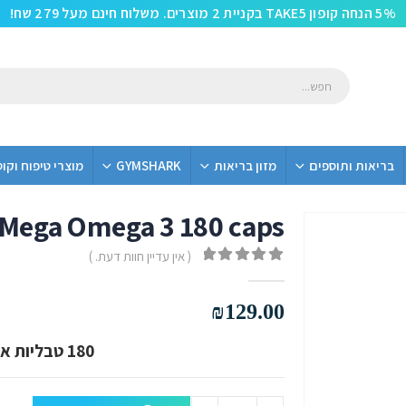
5% הנחה קופון TAKE5 בקניית 2 מוצרים. משלוח חינם מעל 279 שח!
בריאות ותוספים
מזון בריאות
GYMSHARK
מוצרי טיפוח וקו
Mega Omega 3 180 caps
( אין עדיין חוות דעת. )
out of 5
0
₪
129.00
180 טבליות אומגה 3 מבית ביוטק !