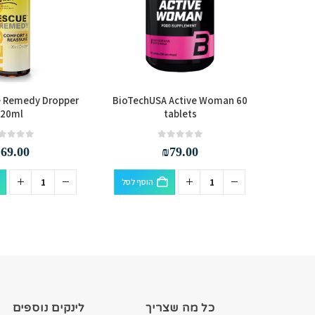
e Remedy Dropper
BioTechUSA Active Woman 60
SciTec A
20ml
tablets
out of 5
0
out of 5
0
₪
69.00
₪
79.00
סף לסל
הוסף לסל
כל מה שצריך
לינקים נוספים