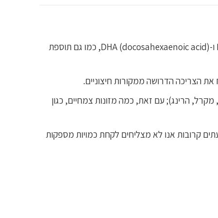
זמין בפורמט קפסולת softgel, מגה אומגה 3 יש תכולה יוצאת דופן של 70% של חומצות שומן EPA (eicosapentaenoic) ו-DHA (docosahexaenoic acid), כמו גם תוספת
(בקלה, טונה, סלמון, מקרל, הרינג); עם זאת, כמה מזונות צמחיים, כגון
לעתים קרובות אנו לא מצליחים לקחת כמויות מספקות