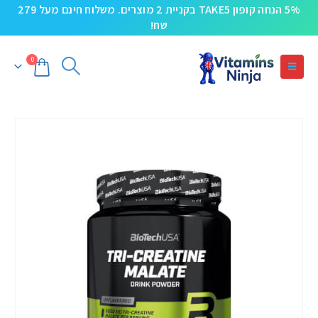
5% הנחה קופון TAKE5 בקניית 2 מוצרים. משלוח חינם מעל 279
שח!
0