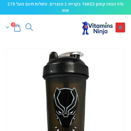
5% הנחה קופון TAKE5 בקניית 2 מוצרים. משלוח חינם מעל 279
שח!
0