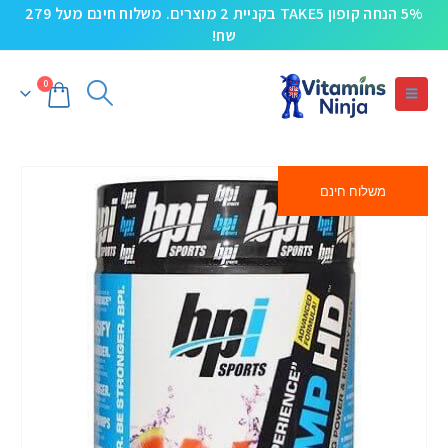
5% הנחה קופון TAKE5 בקניית 2 מוצרים. משלוח חינם מעל 279
שח!
0
משלוח חינם