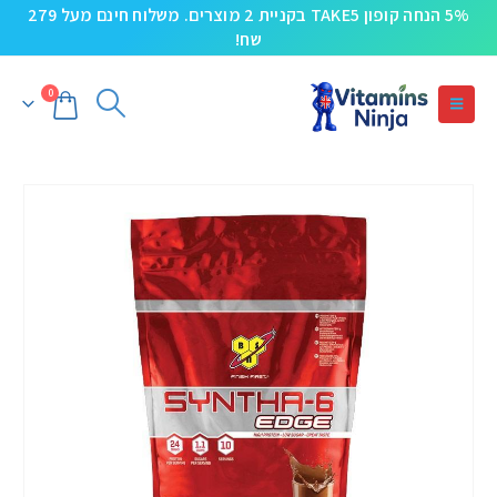
5% הנחה קופון TAKE5 בקניית 2 מוצרים. משלוח חינם מעל 279
שח!
0