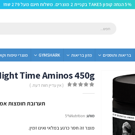
5% הנחה קופון TAKE5 בקניית 2 מוצרים. משלוח חינם מעל 279 שח!
בריאות ותוספים
מזון בריאות
GYMSHARK
מוצרי טיפוח וקו
Night Time Aminos 450g
( אין עדיין חוות דעת. )
out of 5
0
תערובת חומצות אמינ
מותג:
5%Nutrition
מוצר זה חסר כרגע במלאי ואינו זמין.