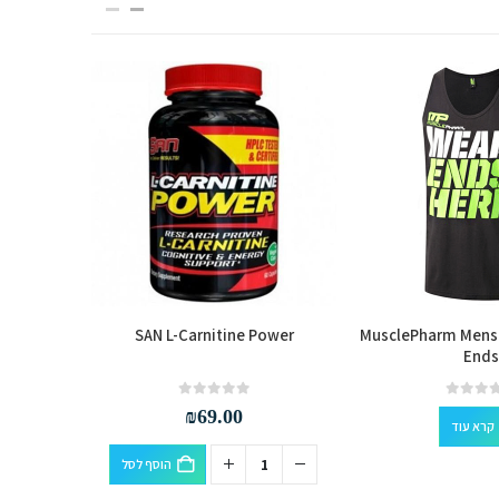
tional
SAN L-Carnitine Power
MusclePharm Mens
Ends
out of 5
0
₪
69.00
קרא עוד
הוסף לסל