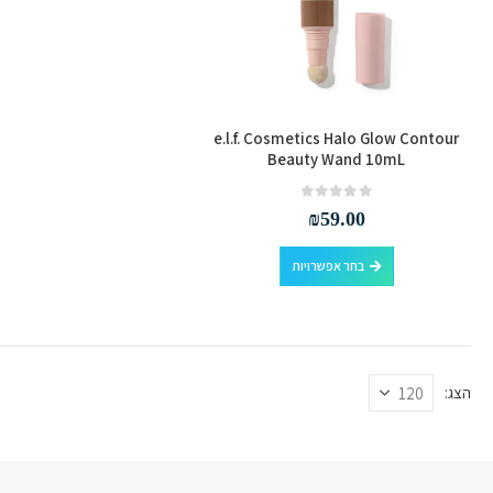
e.l.f. Cosmetics Halo Glow Contour
Beauty Wand 10mL
out of 5
0
₪
59.00
למוצר
בחר אפשרויות
זה
יש
מספר
סוגים.
ניתן
הצג:
לבחור
את
האפשרויות