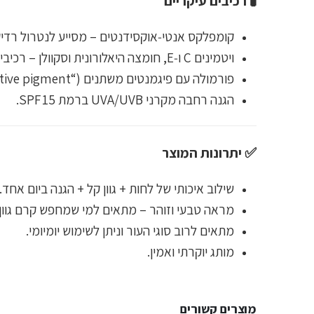
🧪 רכיבים עיקריים
קומפלקס אנטי‑אוקסידנטים – מסייע לנטרול רדיק
ויטמינים C ו‑E, חומצה היאלורונית וסקוולן – רכיבי לחות וטיפול.
פורמולה עם פיגמנטים משתנים (“adaptive pigment”) – מתחילה לבנה ומתפתחת לגוון העור.
הגנה רחבה מקרני UVA/UVB ברמת SPF 15.
✅ יתרונות המוצר
שילוב איכותי של לחות + גוון קל + הגנה ביום אחד.
מראה טבעי וזוהר – מתאים למי שמחפש קרם גוון 
מתאים לרוב סוגי העור וניתן לשימוש יומיומי.
מותג יוקרתי ואמין.
מוצרים קשורים