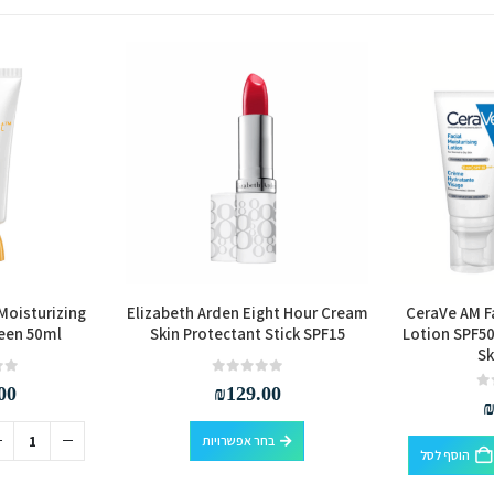
Moisturizing
Elizabeth Arden Eight Hour Cream
CeraVe AM Fa
reen 50ml
Skin Protectant Stick SPF15
Lotion SPF50
Sk
out of 5
0
out of 5
0
00
₪
129.00
למוצר זה יש מספר סוגים. ניתן לבחור את האפשרויות בעמוד המוצר
בחר אפשרויות
הוסף לסל