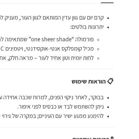
קרם יום עם גוון עדין המותאם לגוון העור, מעניק
יתרונות בולטים:
פורמולה “one sheer shade” שמתאימה לרוב גווני העור.
מכיל קומפלקס אנטי‑אוקסידנטי, ויטמינים C ו‑E, חומצה היאלורונית וסקוולן – לשמירה על עור בריא וזוהר.
לחות יומית וטון אחיד לעור – מראה חלק, אחי
📋 הוראות שימוש
בבוקר, לאחר ניקוי הפנים, למרוח שכבה אחידה על
ניתן להשתמש לבד או כבסיס לפני איפור.
להימנע ממגע ישיר עם העיניים; במקרה של גירוי 