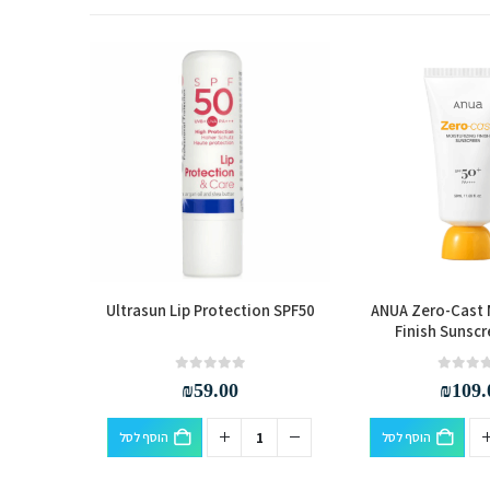
0 (4.8g)
Ultrasun Lip Protection SPF50
ANUA Zero-Cast 
Finish Sunsc
out of 5
0
₪
59.00
₪
109.
הוסף לסל
הוסף לסל