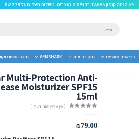
5% הנחה קופון TAKE5 בקניית 2 מוצרים. משלוח חינם מעל 279 שח!
בריאות ותוספים
מזון בריאות
GYMSHARK
מוצרי טיפוח וקו
 Multi-Protection Anti-
lease Moisturizer SPF15
15ml
( אין עדיין חוות דעת. )
out of 5
0
₪
79.00
Estée Lauder DayWear SPF 15 – לחות