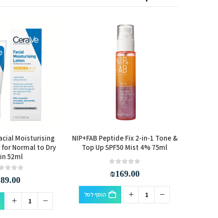
cial Moisturising
NIP+FAB Peptide Fix 2-in-1 Tone &
Garnie
 for Normal to Dry
Top Up SPF50 Mist 4% 75ml
Bronze P
in 52ml
C
out of 5
0
₪
169.00
out of 5
0
₪
89.00
הוסף לסל
סף לסל