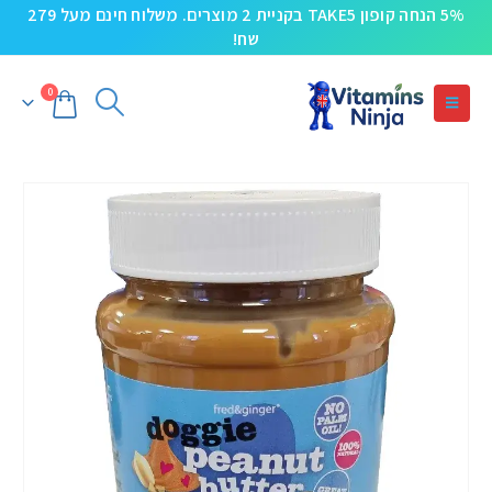
5% הנחה קופון TAKE5 בקניית 2 מוצרים. משלוח חינם מעל 279
שח!
0