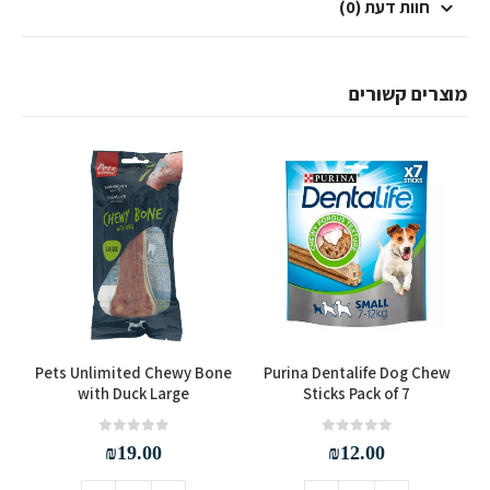
חוות דעת (0)
מוצרים קשורים
k
Pets Unlimited Chewy Bone
Purina Dentalife Dog Chew
with Duck Large
Sticks Pack of 7
out of 5
0
out of 5
0
₪
19.00
₪
12.00