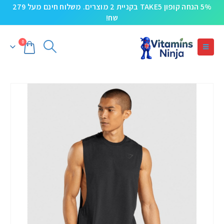
5% הנחה קופון TAKE5 בקניית 2 מוצרים. משלוח חינם מעל 279
שח!
0