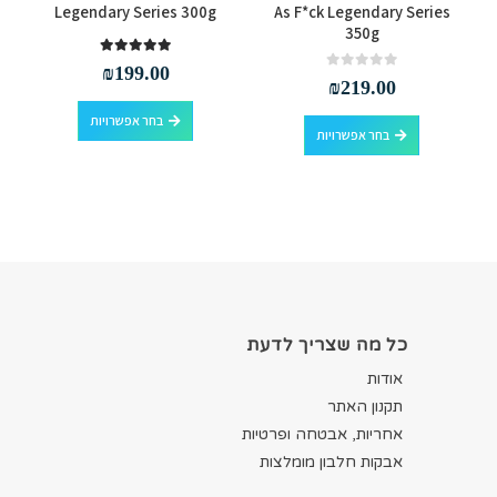
Legendary Series 300g
As F*ck Legendary Series
350g
out of 5
5.00
₪
199.00
out of 5
0
₪
219.00
למוצר זה יש מספר סוגים. ניתן לבחור את האפשרויות בעמוד המוצר
למוצר זה יש מספר סוגים. ניתן לבחור את האפשרויות בעמוד המוצר
בחר אפשרויות
בחר אפשרויות
כל מה שצריך לדעת
אודות
תקנון האתר
אחריות, אבטחה ופרטיות
אבקות חלבון מומלצות