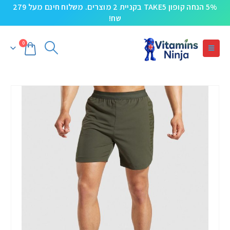
5% הנחה קופון TAKE5 בקניית 2 מוצרים. משלוח חינם מעל 279
שח!
0