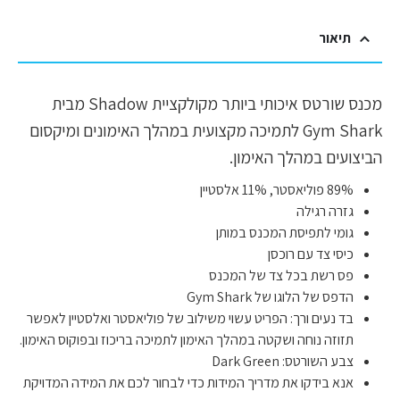
תיאור
מכנס שורטס איכותי ביותר מקולקציית Shadow מבית
Gym Shark לתמיכה מקצועית במהלך האימונים ומיקסום
הביצועים במהלך האימון.
89% פוליאסטר, 11% אלסטיין
גזרה רגילה
גומי לתפיסת המכנס במותן
כיסי צד עם רוכסן
פס רשת בכל צד של המכנס
הדפס של הלוגו של Gym Shark
בד נעים ורך: הפריט עשוי משילוב של פוליאסטר ואלסטיין לאפשר
תזוזה נוחה ושקטה במהלך האימון לתמיכה בריכוז ובפוקוס האימון.
צבע השורטס: Dark Green
אנא בידקו את מדריך המידות כדי לבחור לכם את המידה המדויקת