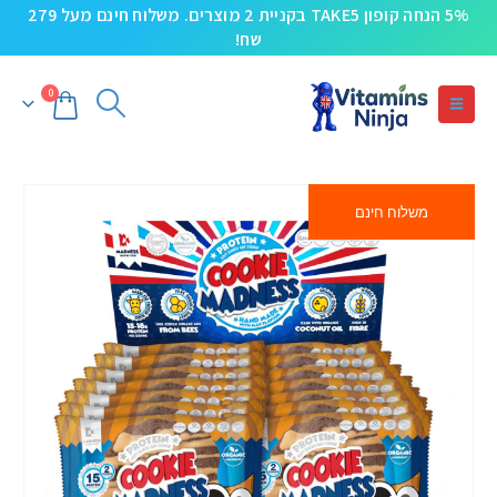
5% הנחה קופון TAKE5 בקניית 2 מוצרים. משלוח חינם מעל 279
שח!
0
משלוח חינם