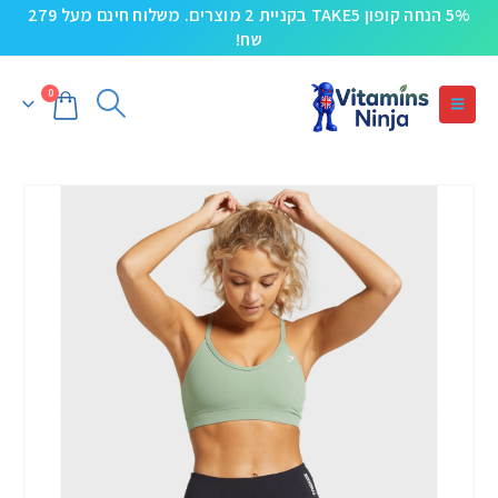
5% הנחה קופון TAKE5 בקניית 2 מוצרים. משלוח חינם מעל 279
שח!
0