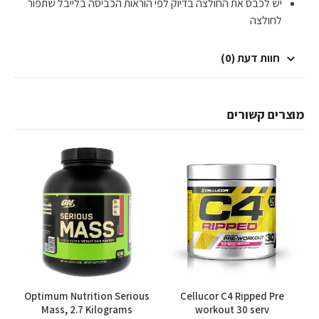
יש לכבס את החולצה בדיוק לפי הוראות הכביסה בלייבל שתפור
לחולצה
חוות דעת (0)
מוצרים קשורים
למוצר זה יש מספר סוגים. ניתן לבחור את האפשרויות בעמוד המוצר
למוצר זה יש מספר סוגים. ניתן לבחור את האפשרויות בעמוד המוצר
Optimum Nutrition Serious
Cellucor C4 Ripped Pre
0g
Mass, 2.7 Kilograms
workout 30 serv