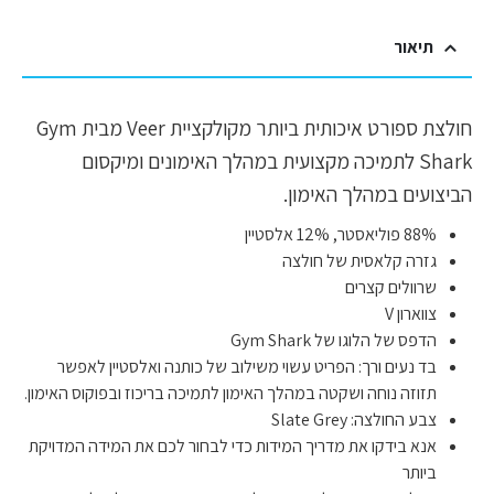
תיאור
חולצת ספורט איכותית ביותר מקולקציית Veer מבית Gym
Shark לתמיכה מקצועית במהלך האימונים ומיקסום
הביצועים במהלך האימון.
88% פוליאסטר, 12% אלסטיין
גזרה קלאסית של חולצה
שרוולים קצרים
צווארון V
הדפס של הלוגו של Gym Shark
בד נעים ורך: הפריט עשוי משילוב של כותנה ואלסטיין לאפשר
תזוזה נוחה ושקטה במהלך האימון לתמיכה בריכוז ובפוקוס האימון.
צבע החולצה: Slate Grey
אנא בידקו את מדריך המידות כדי לבחור לכם את המידה המדויקת
ביותר