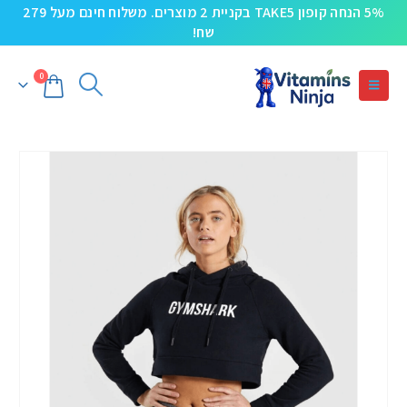
5% הנחה קופון TAKE5 בקניית 2 מוצרים. משלוח חינם מעל 279
שח!
0