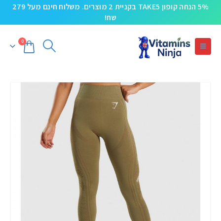
5% הנחה קופון TAKE5 בקניית 2 מוצרים. משלוח חינם מעל 279
שח!
0