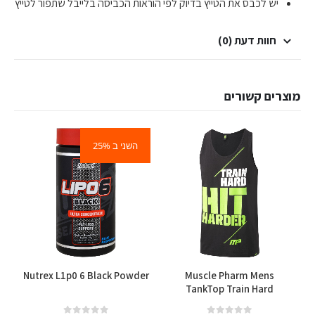
יש לכבס את הטייץ בדיוק לפי הוראות הכביסה בלייבל שתפור לטייץ
חוות דעת (0)
מוצרים קשורים
השני ב 25%
למוצר זה יש מספר סוגים. ניתן לבחור את האפשרויות בעמוד המוצר
l
Nutrex L1p0 6 Black Powder
Muscle Pharm Mens
TankTop Train Hard