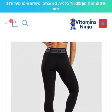
5% הנחה קופון TAKE5 בקניית 2 מוצרים. משלוח חינם מעל 279
שח!
0