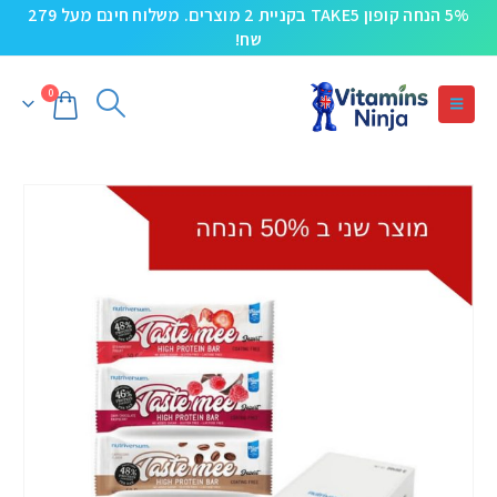
5% הנחה קופון TAKE5 בקניית 2 מוצרים. משלוח חינם מעל 279
שח!
0