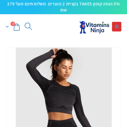
5% הנחה קופון TAKE5 בקניית 2 מוצרים. משלוח חינם מעל 279
שח!
0